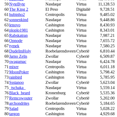
59
NyteByte
Nasdaqar
Virtua
11,128.53
60
The King 2
El Peso
Digitalië
9,728.51
61
hubinho2
Centropolis
Virtua
9,485.02
62
sonnenkind
Nasdaqar
Virtua
9,448.86
63
lenovo
Cashington
Virtua
8,430.93
64
ploplo1981
Cashington
Virtua
8,343.01
65
Rabskatran
Nasdaqar
Virtua
7,987.21
66
Opnode
Nasdaqar
Virtua
7,655.72
67
tymek
Nasdaqar
Virtua
7,580.25
68
DudeImHoly
Roebelarendsveen
Cyberië
6,810.44
69
Jarno Zelis
Zwollar
Cyberië
6,509.87
70
swagamac
Nasdaqar
Virtua
6,424.78
71
mixer
Centropolis
Virtua
6,011.18
72
MoonPoker
Cashington
Virtua
5,798.42
73
rainbird
Cashington
Virtua
5,785.95
74
Ssstanoo
Zwollar
Cyberië
5,623.04
75
_tschaka_
Nasdaqar
Virtua
5,559.14
76
Black_beard
Kronenburg
Cyberië
5,535.36
77
Remcowouter
Zwollar
Cyberië
5,202.00
78
archondrites
Roebelarendsveen
Cyberië
5,184.65
79
Salad
Centropolis
Virtua
5,028.22
80
targon
Cashington
Virtua
4,929.68