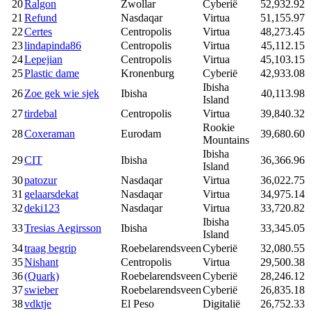
20
Ralgon
Zwollar
Cyberië
52,932.92
21
Refund
Nasdaqar
Virtua
51,155.97
22
Certes
Centropolis
Virtua
48,273.45
23
lindapinda86
Centropolis
Virtua
45,112.15
24
Lepejian
Centropolis
Virtua
45,103.15
25
Plastic dame
Kronenburg
Cyberië
42,933.08
Ibisha
26
Zoe gek wie sjek
Ibisha
40,113.98
Island
27
tirdebal
Centropolis
Virtua
39,840.32
Rookie
28
Coxeraman
Eurodam
39,680.60
Mountains
Ibisha
29
CIT
Ibisha
36,366.96
Island
30
patozur
Nasdaqar
Virtua
36,022.75
31
gelaarsdekat
Nasdaqar
Virtua
34,975.14
32
deki123
Nasdaqar
Virtua
33,720.82
Ibisha
33
Tresias Aegirsson
Ibisha
33,345.05
Island
34
traag begrip
Roebelarendsveen
Cyberië
32,080.55
35
Nishant
Centropolis
Virtua
29,500.38
36
(Quark)
Roebelarendsveen
Cyberië
28,246.12
37
swieber
Roebelarendsveen
Cyberië
26,835.18
38
vdktje
El Peso
Digitalië
26,752.33