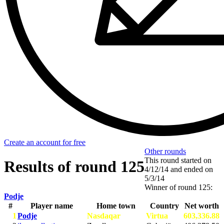
Create an account for free
Other rounds
This round started on
Results of round 125
4/12/14
and ended on
5/3/14
Winner of round 125:
Podje
#
Player name
Home town
Country
Net worth
1
Podje
Nasdaqar
Virtua
603,336.88