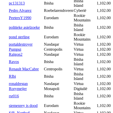
Ibisha
pc131313
Ibisha
1,102.00
Island
Pedro Alvarez
Roebelarendsveen
Cyberië
1,102.00
Rookie
PeetersY1990
Eurodam
1,102.00
Mountains
Ibisha
politieke asielzoeke
Ibisha
1,102.00
Island
Rookie
pond sterling
Eurodam
1,102.00
Mountains
portaldestroyer
Nasdaqar
Virtua
1,102.00
Pumpui
Centropolis
Virtua
1,102.00
Ralgon2
Nasdaqar
Virtua
1,102.00
Ibisha
Ravos
Ibisha
1,102.00
Island
Renault MacCabre
Centropolis
Virtua
1,102.00
Ibisha
RIbi
Ibisha
1,102.00
Island
ronaldregan
Nasdaqar
Virtua
1,102.00
Rorymeijer
Monapoli
Digitalië
1,102.00
Ibisha
rsr016
Ibisha
1,102.00
Island
Rookie
siemenrey is dood
Eurodam
1,102.00
Mountains
SiR_NerthuS
Nasdaqar
Virtua
1,102.00