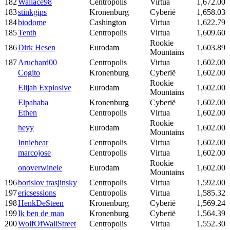
182
Wallace98
Centropolis
Virtua
1,672.00
183
stinkgips
Kronenburg
Cyberië
1,658.03
184
biodome
Cashington
Virtua
1,622.79
185
Tenth
Centropolis
Virtua
1,609.60
Rookie
186
Dirk Hesen
Eurodam
1,603.89
Mountains
187
Aruchard00
Centropolis
Virtua
1,602.00
Cogito
Kronenburg
Cyberië
1,602.00
Rookie
Elijah Explosive
Eurodam
1,602.00
Mountains
Elpahaba
Kronenburg
Cyberië
1,602.00
Ethen
Centropolis
Virtua
1,602.00
Rookie
heyy
Eurodam
1,602.00
Mountains
Inniebear
Centropolis
Virtua
1,602.00
marcojose
Centropolis
Virtua
1,602.00
Rookie
onoverwinele
Eurodam
1,602.00
Mountains
196
borislov trasjinsky
Centropolis
Virtua
1,592.00
197
ericsessions
Centropolis
Virtua
1,585.32
198
HenkDeSteen
Kronenburg
Cyberië
1,569.24
199
Ik ben de man
Kronenburg
Cyberië
1,564.39
200
WolfOfWallStreet
Centropolis
Virtua
1,552.30