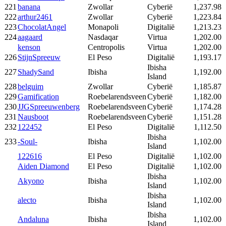
221
banana
Zwollar
Cyberië
1,237.98
222
arthur2461
Zwollar
Cyberië
1,223.84
223
ChocolatAngel
Monapoli
Digitalië
1,213.23
224
aagaard
Nasdaqar
Virtua
1,202.00
kenson
Centropolis
Virtua
1,202.00
226
StijnSpreeuw
El Peso
Digitalië
1,193.17
Ibisha
227
ShadySand
Ibisha
1,192.00
Island
228
belguim
Zwollar
Cyberië
1,185.87
229
Gamification
Roebelarendsveen
Cyberië
1,182.00
230
JJGSpreeuwenberg
Roebelarendsveen
Cyberië
1,174.28
231
Nausboot
Roebelarendsveen
Cyberië
1,151.28
232
122452
El Peso
Digitalië
1,112.50
Ibisha
233
-Soul-
Ibisha
1,102.00
Island
122616
El Peso
Digitalië
1,102.00
Aiden Diamond
El Peso
Digitalië
1,102.00
Ibisha
Akyono
Ibisha
1,102.00
Island
Ibisha
alecto
Ibisha
1,102.00
Island
Ibisha
Andaluna
Ibisha
1,102.00
Island