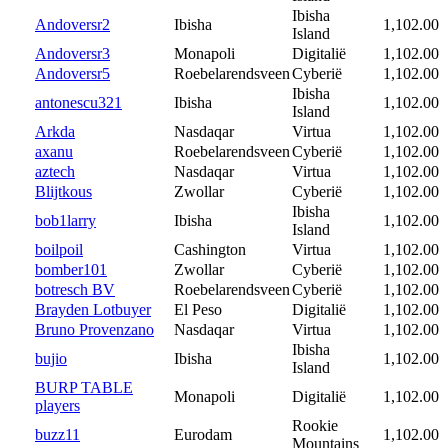
Ibisha
Andoversr2
Ibisha
1,102.00
Island
Andoversr3
Monapoli
Digitalië
1,102.00
Andoversr5
Roebelarendsveen
Cyberië
1,102.00
Ibisha
antonescu321
Ibisha
1,102.00
Island
Arkda
Nasdaqar
Virtua
1,102.00
axanu
Roebelarendsveen
Cyberië
1,102.00
aztech
Nasdaqar
Virtua
1,102.00
Blijtkous
Zwollar
Cyberië
1,102.00
Ibisha
bob1larry
Ibisha
1,102.00
Island
boilpoil
Cashington
Virtua
1,102.00
bomber101
Zwollar
Cyberië
1,102.00
botresch BV
Roebelarendsveen
Cyberië
1,102.00
Brayden Lotbuyer
El Peso
Digitalië
1,102.00
Bruno Provenzano
Nasdaqar
Virtua
1,102.00
Ibisha
bujio
Ibisha
1,102.00
Island
BURP TABLE
Monapoli
Digitalië
1,102.00
players
Rookie
buzz11
Eurodam
1,102.00
Mountains