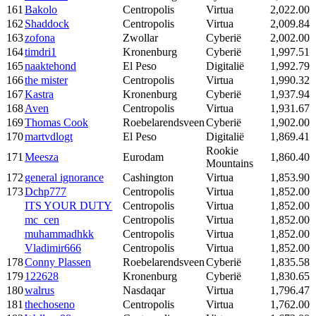
161
Bakolo
Centropolis
Virtua
2,022.00
162
Shaddock
Centropolis
Virtua
2,009.84
163
zofona
Zwollar
Cyberië
2,002.00
164
timdri1
Kronenburg
Cyberië
1,997.51
165
naaktehond
El Peso
Digitalië
1,992.79
166
the mister
Centropolis
Virtua
1,990.32
167
Kastra
Kronenburg
Cyberië
1,937.94
168
Aven
Centropolis
Virtua
1,931.67
169
Thomas Cook
Roebelarendsveen
Cyberië
1,902.00
170
martvdlogt
El Peso
Digitalië
1,869.41
Rookie
171
Meesza
Eurodam
1,860.40
Mountains
172
general ignorance
Cashington
Virtua
1,853.90
173
Dchp777
Centropolis
Virtua
1,852.00
ITS YOUR DUTY
Centropolis
Virtua
1,852.00
mc_cen
Centropolis
Virtua
1,852.00
muhammadhkk
Centropolis
Virtua
1,852.00
Vladimir666
Centropolis
Virtua
1,852.00
178
Conny Plassen
Roebelarendsveen
Cyberië
1,835.58
179
122628
Kronenburg
Cyberië
1,830.65
180
walrus
Nasdaqar
Virtua
1,796.47
181
thechoseno
Centropolis
Virtua
1,762.00