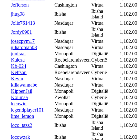
Jefferson
Cashington
Virtua
1,102.00
Ibisha
jhug98
Ibisha
1,102.00
Island
Jolie761413
Nasdaqar
Virtua
1,102.00
Ibisha
Jordy0901
Ibisha
1,102.00
Island
josecpvm17
Nasdaqar
Virtua
1,102.00
juliaroman03
Nasdaqar
Virtua
1,102.00
juulraaf
Monapoli
Digitalië
1,102.00
Kaleza
Roebelarendsveen
Cyberië
1,102.00
Kb-024
Cashington
Virtua
1,102.00
Kelfson
Roebelarendsveen
Cyberië
1,102.00
Kevin
Nasdaqar
Virtua
1,102.00
killawannabe
Nasdaqar
Virtua
1,102.00
KippenJail
Monapoli
Digitalië
1,102.00
Kolimaa
Zwollar
Cyberië
1,102.00
leeuwin
Monapoli
Digitalië
1,102.00
legendplayer101
Nasdaqar
Virtua
1,102.00
lime_lemon
Monapoli
Digitalië
1,102.00
Ibisha
loco_tazz2
Ibisha
1,102.00
Island
Ibisha
locowzak
Ibisha
1,102.00
Island