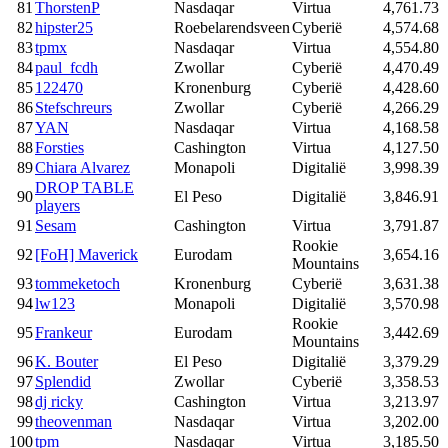
81
ThorstenP
Nasdaqar
Virtua
4,761.73
82
hipster25
Roebelarendsveen
Cyberië
4,574.68
83
tpmx
Nasdaqar
Virtua
4,554.80
84
paul_fcdh
Zwollar
Cyberië
4,470.49
85
122470
Kronenburg
Cyberië
4,428.60
86
Stefschreurs
Zwollar
Cyberië
4,266.29
87
YAN
Nasdaqar
Virtua
4,168.58
88
Forsties
Cashington
Virtua
4,127.50
89
Chiara Alvarez
Monapoli
Digitalië
3,998.39
DROP TABLE
90
El Peso
Digitalië
3,846.91
players
91
Sesam
Cashington
Virtua
3,791.87
Rookie
92
[FoH] Maverick
Eurodam
3,654.16
Mountains
93
tommeketoch
Kronenburg
Cyberië
3,631.38
94
lw123
Monapoli
Digitalië
3,570.98
Rookie
95
Frankeur
Eurodam
3,442.69
Mountains
96
K. Bouter
El Peso
Digitalië
3,379.29
97
Splendid
Zwollar
Cyberië
3,358.53
98
dj ricky
Cashington
Virtua
3,213.97
99
theovenman
Nasdaqar
Virtua
3,202.00
100
tpm
Nasdaqar
Virtua
3,185.50