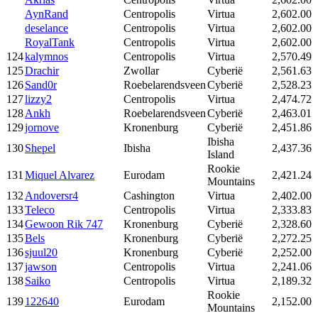
AynRand
Centropolis
Virtua
2,602.00
deselance
Centropolis
Virtua
2,602.00
RoyalTank
Centropolis
Virtua
2,602.00
124
kalymnos
Centropolis
Virtua
2,570.49
125
Drachir
Zwollar
Cyberië
2,561.63
126
Sand0r
Roebelarendsveen
Cyberië
2,528.23
127
lizzy2
Centropolis
Virtua
2,474.72
128
Ankh
Roebelarendsveen
Cyberië
2,463.01
129
jornove
Kronenburg
Cyberië
2,451.86
Ibisha
130
Shepel
Ibisha
2,437.36
Island
Rookie
131
Miquel Alvarez
Eurodam
2,421.24
Mountains
132
Andoversr4
Cashington
Virtua
2,402.00
133
Teleco
Centropolis
Virtua
2,333.83
134
Gewoon Rik 747
Kronenburg
Cyberië
2,328.60
135
Bels
Kronenburg
Cyberië
2,272.25
136
sjuul20
Kronenburg
Cyberië
2,252.00
137
jawson
Centropolis
Virtua
2,241.06
138
Saiko
Centropolis
Virtua
2,189.32
Rookie
139
122640
Eurodam
2,152.00
Mountains