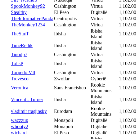
SpookMonkey92
Cashington
Virtua
1,102.00
Stealthy
El Peso
Digitalië
1,102.00
TheInformativePanda
Centropolis
Virtua
1,102.00
TheMonkey1234
Cashington
Virtua
1,102.00
Ibisha
TheStuff
Ibisha
1,102.00
Island
Ibisha
TimeRellik
Ibisha
1,102.00
Island
Tinodp7
Cashington
Virtua
1,102.00
Ibisha
TolisP
Ibisha
1,102.00
Island
Torpedo VII
Cashington
Virtua
1,102.00
Trevesco
Zwollar
Cyberië
1,102.00
Rookie
Veronica
Sans Francishco
1,102.00
Mountains
Ibisha
Vincent - Turner
Ibisha
1,102.00
Island
Rookie
vladimir trasjinsky
Eurodam
1,102.00
Mountains
wazzzup
Monapoli
Digitalië
1,102.00
whooty2
Monapoli
Digitalië
1,102.00
wichard
El Peso
Digitalië
1,102.00
Ibisha