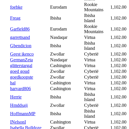
Rookie
foebke
Eurodam
1,102.00
Mountains
Ibisha
Freag
Ibisha
1,102.00
Island
Rookie
Garfield86
Eurodam
1,102.00
Mountains
garrettsand
Nasdaqar
Virtua
1,102.00
Ibisha
Gbendicion
Ibisha
1,102.00
Island
Geest ikenco
Zwollar
Cyberië
1,102.00
GermanZeta
Nasdaqar
Virtua
1,102.00
glitterstargal
Cashington
Virtua
1,102.00
goed goud
Zwollar
Cyberië
1,102.00
goedkoopste
Zwollar
Cyberië
1,102.00
hal
Cashington
Virtua
1,102.00
harvard806
Cashington
Virtua
1,102.00
Ibisha
Herrie
Ibisha
1,102.00
Island
Hmddsaji
Zwollar
Cyberië
1,102.00
Ibisha
HoffmannMP
Ibisha
1,102.00
Island
INelsonI
Cashington
Virtua
1,102.00
Isabella Bulldoze
Zwollar
Cyberië
1,102.00