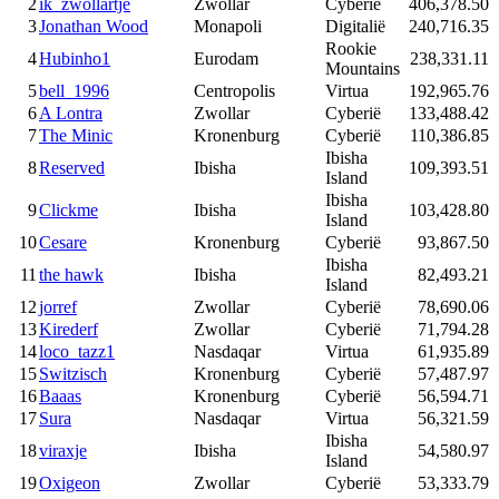
2
ik_zwollartje
Zwollar
Cyberië
406,378.50
3
Jonathan Wood
Monapoli
Digitalië
240,716.35
Rookie
4
Hubinho1
Eurodam
238,331.11
Mountains
5
bell_1996
Centropolis
Virtua
192,965.76
6
A Lontra
Zwollar
Cyberië
133,488.42
7
The Minic
Kronenburg
Cyberië
110,386.85
Ibisha
8
Reserved
Ibisha
109,393.51
Island
Ibisha
9
Clickme
Ibisha
103,428.80
Island
10
Cesare
Kronenburg
Cyberië
93,867.50
Ibisha
11
the hawk
Ibisha
82,493.21
Island
12
jorref
Zwollar
Cyberië
78,690.06
13
Kirederf
Zwollar
Cyberië
71,794.28
14
loco_tazz1
Nasdaqar
Virtua
61,935.89
15
Switzisch
Kronenburg
Cyberië
57,487.97
16
Baaas
Kronenburg
Cyberië
56,594.71
17
Sura
Nasdaqar
Virtua
56,321.59
Ibisha
18
viraxje
Ibisha
54,580.97
Island
19
Oxigeon
Zwollar
Cyberië
53,333.79