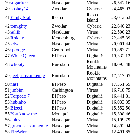
39
sugarfree
Nasdaqar
Virtua
26,542.16
40
basboy14
Zwollar
Cyberië
24,465.93
Ibisha
41
Emily Skill
Ibisha
23,012.63
Island
42
tomighty
Zwollar
Cyberië
22,640.23
43
sahib
Nasdaqar
Virtua
22,500.23
44
Roktav
Kronenburg
Cyberië
22,445.39
45
kdw
Nasdaqar
Virtua
20,901.44
46
splodge
Centropolis
Virtua
19,883.71
47
White Queen
El Peso
Digitalië
19,332.12
Rookie
48
whooty
Eurodam
18,093.48
Mountains
Rookie
49
geel paaskuikentje
Eurodam
17,513.05
Mountains
50
nasi
El Peso
Digitalië
17,351.65
51
jimbim
Cashington
Virtua
16,718.75
52
Torpedo 7
El Peso
Digitalië
16,441.81
53
hubinho
El Peso
Digitalië
16,033.35
54
Bleech
El Peso
Digitalië
15,552.50
55
You know me
Monapoli
Digitalië
15,398.46
56
aulus
Nasdaqar
Virtua
15,199.79
57
groen paaskuikentje
Nasdaqar
Virtua
14,892.94
58
FireWire
Nasdaqar
Virtua
12,491.65