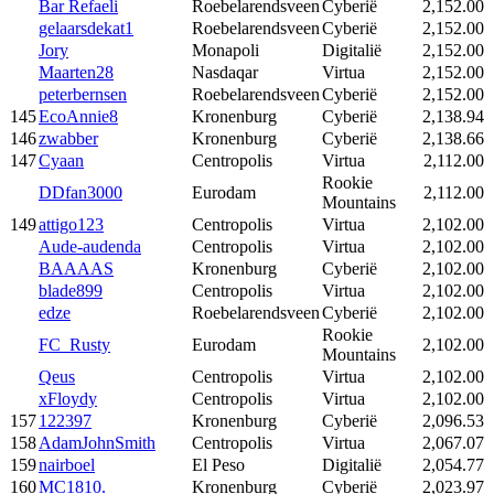
Bar Refaeli
Roebelarendsveen
Cyberië
2,152.00
gelaarsdekat1
Roebelarendsveen
Cyberië
2,152.00
Jory
Monapoli
Digitalië
2,152.00
Maarten28
Nasdaqar
Virtua
2,152.00
peterbernsen
Roebelarendsveen
Cyberië
2,152.00
145
EcoAnnie8
Kronenburg
Cyberië
2,138.94
146
zwabber
Kronenburg
Cyberië
2,138.66
147
Cyaan
Centropolis
Virtua
2,112.00
Rookie
DDfan3000
Eurodam
2,112.00
Mountains
149
attigo123
Centropolis
Virtua
2,102.00
Aude-audenda
Centropolis
Virtua
2,102.00
BAAAAS
Kronenburg
Cyberië
2,102.00
blade899
Centropolis
Virtua
2,102.00
edze
Roebelarendsveen
Cyberië
2,102.00
Rookie
FC_Rusty
Eurodam
2,102.00
Mountains
Qeus
Centropolis
Virtua
2,102.00
xFloydy
Centropolis
Virtua
2,102.00
157
122397
Kronenburg
Cyberië
2,096.53
158
AdamJohnSmith
Centropolis
Virtua
2,067.07
159
nairboel
El Peso
Digitalië
2,054.77
160
MC1810.
Kronenburg
Cyberië
2,023.97