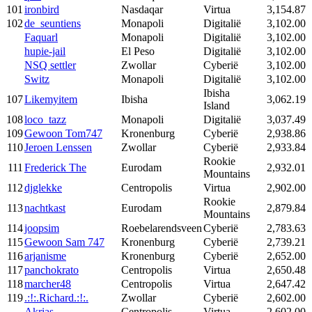
101
ironbird
Nasdaqar
Virtua
3,154.87
102
de_seuntiens
Monapoli
Digitalië
3,102.00
Faquarl
Monapoli
Digitalië
3,102.00
hupie-jail
El Peso
Digitalië
3,102.00
NSQ settler
Zwollar
Cyberië
3,102.00
Switz
Monapoli
Digitalië
3,102.00
Ibisha
107
Likemyitem
Ibisha
3,062.19
Island
108
loco_tazz
Monapoli
Digitalië
3,037.49
109
Gewoon Tom747
Kronenburg
Cyberië
2,938.86
110
Jeroen Lenssen
Zwollar
Cyberië
2,933.84
Rookie
111
Frederick The
Eurodam
2,932.01
Mountains
112
djglekke
Centropolis
Virtua
2,902.00
Rookie
113
nachtkast
Eurodam
2,879.84
Mountains
114
joopsim
Roebelarendsveen
Cyberië
2,783.63
115
Gewoon Sam 747
Kronenburg
Cyberië
2,739.21
116
arjanisme
Kronenburg
Cyberië
2,652.00
117
panchokrato
Centropolis
Virtua
2,650.48
118
marcher48
Centropolis
Virtua
2,647.42
119
.:!:.Richard.:!:.
Zwollar
Cyberië
2,602.00
Akrias
Centropolis
Virtua
2,602.00