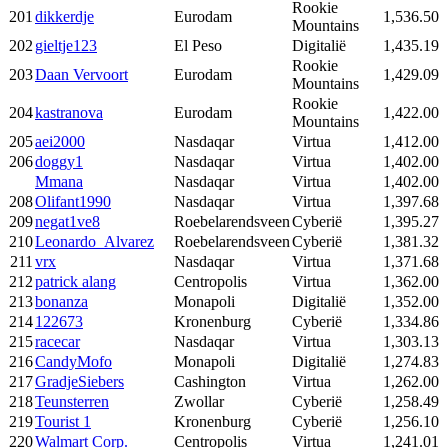
Rookie
201
dikkerdje
Eurodam
1,536.50
Mountains
202
gieltje123
El Peso
Digitalië
1,435.19
Rookie
203
Daan Vervoort
Eurodam
1,429.09
Mountains
Rookie
204
kastranova
Eurodam
1,422.00
Mountains
205
aei2000
Nasdaqar
Virtua
1,412.00
206
doggy1
Nasdaqar
Virtua
1,402.00
Mmana
Nasdaqar
Virtua
1,402.00
208
Olifant1990
Nasdaqar
Virtua
1,397.68
209
negat1ve8
Roebelarendsveen
Cyberië
1,395.27
210
Leonardo_Alvarez
Roebelarendsveen
Cyberië
1,381.32
211
vrx
Nasdaqar
Virtua
1,371.68
212
patrick alang
Centropolis
Virtua
1,362.00
213
bonanza
Monapoli
Digitalië
1,352.00
214
122673
Kronenburg
Cyberië
1,334.86
215
racecar
Nasdaqar
Virtua
1,303.13
216
CandyMofo
Monapoli
Digitalië
1,274.83
217
GradjeSiebers
Cashington
Virtua
1,262.00
218
Teunsterren
Zwollar
Cyberië
1,258.49
219
Tourist 1
Kronenburg
Cyberië
1,256.10
220
Walmart Corp.
Centropolis
Virtua
1,241.01