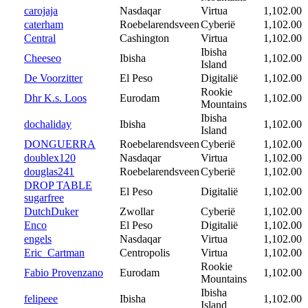
carojaja
Nasdaqar
Virtua
1,102.00
caterham
Roebelarendsveen
Cyberië
1,102.00
Central
Cashington
Virtua
1,102.00
Ibisha
Cheeseo
Ibisha
1,102.00
Island
De Voorzitter
El Peso
Digitalië
1,102.00
Rookie
Dhr K.s. Loos
Eurodam
1,102.00
Mountains
Ibisha
dochaliday
Ibisha
1,102.00
Island
DONGUERRA
Roebelarendsveen
Cyberië
1,102.00
doublex120
Nasdaqar
Virtua
1,102.00
douglas241
Roebelarendsveen
Cyberië
1,102.00
DROP TABLE
El Peso
Digitalië
1,102.00
sugarfree
DutchDuker
Zwollar
Cyberië
1,102.00
Enco
El Peso
Digitalië
1,102.00
engels
Nasdaqar
Virtua
1,102.00
Eric_Cartman
Centropolis
Virtua
1,102.00
Rookie
Fabio Provenzano
Eurodam
1,102.00
Mountains
Ibisha
felipeee
Ibisha
1,102.00
Island